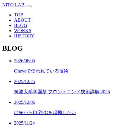
NITO LAB.
TOP
ABOUT
BLOG
WORKS
HISTORY
B
L
O
G
2026/06/05
Oheyaで使われている技術
2025/12/25
筑波大学学園祭 フロントエンド技術詳解 2025
2025/12/06
出先から自宅PCを起動したい
2025/11/24